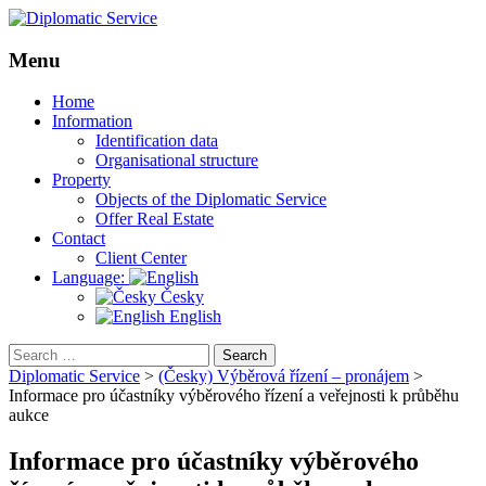
Menu
Skip
Home
to
Information
content
Identification data
Organisational structure
Property
Objects of the Diplomatic Service
Offer Real Estate
Contact
Client Center
Language:
Česky
English
Search
for:
Diplomatic Service
>
(Česky) Výběrová řízení – pronájem
>
Informace pro účastníky výběrového řízení a veřejnosti k průběhu
aukce
Informace pro účastníky výběrového