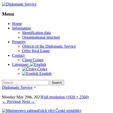
Menu
Skip
Home
to
Information
content
Identification data
Organisational structure
Property
Objects of the Diplomatic Service
Offer Real Estate
Contact
Client Center
Language:
Česky
English
Search
for:
Diplomatic Service
>
Monday May 29th, 2023
Full resolution (1920 × 2560)
←
Previous
Next
→