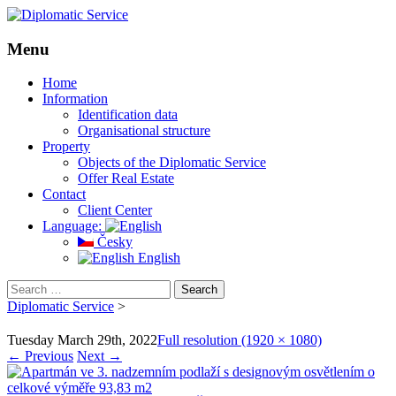
Menu
Skip
Home
to
Information
content
Identification data
Organisational structure
Property
Objects of the Diplomatic Service
Offer Real Estate
Contact
Client Center
Language:
Česky
English
Search
for:
Diplomatic Service
>
Tuesday March 29th, 2022
Full resolution (1920 × 1080)
←
Previous
Next
→