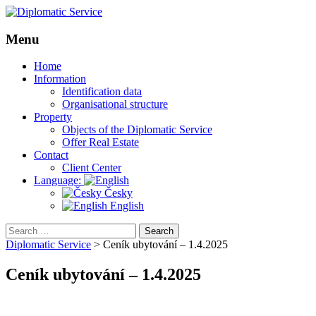
Menu
Skip
Home
to
Information
content
Identification data
Organisational structure
Property
Objects of the Diplomatic Service
Offer Real Estate
Contact
Client Center
Language:
Česky
English
Search
for:
Diplomatic Service
>
Ceník ubytování – 1.4.2025
Ceník ubytování – 1.4.2025