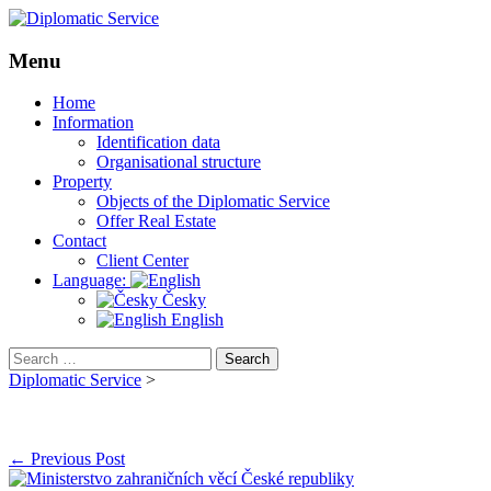
Menu
Skip
Home
to
Information
content
Identification data
Organisational structure
Property
Objects of the Diplomatic Service
Offer Real Estate
Contact
Client Center
Language:
Česky
English
Search
for:
Diplomatic Service
>
Post
←
Previous Post