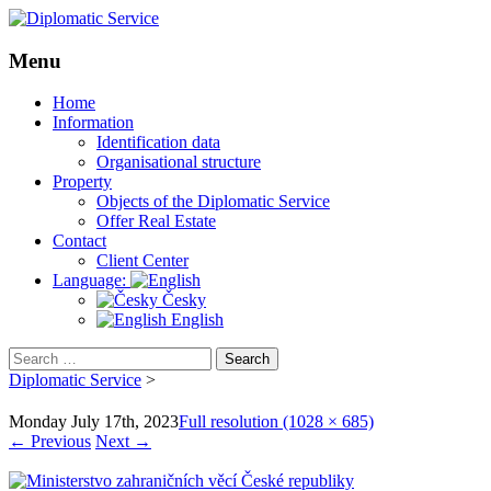
Menu
Skip
Home
to
Information
content
Identification data
Organisational structure
Property
Objects of the Diplomatic Service
Offer Real Estate
Contact
Client Center
Language:
Česky
English
Search
for:
Diplomatic Service
>
Monday July 17th, 2023
Full resolution (1028 × 685)
←
Previous
Next
→