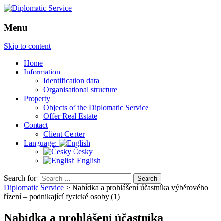
Menu
Skip to content
Home
Information
Identification data
Organisational structure
Property
Objects of the Diplomatic Service
Offer Real Estate
Contact
Client Center
Language:
Česky
English
Search for:
Diplomatic Service
>
Nabídka a prohlášení účastníka výběrového
řízení – podnikající fyzické osoby (1)
Nabídka a prohlášení účastníka