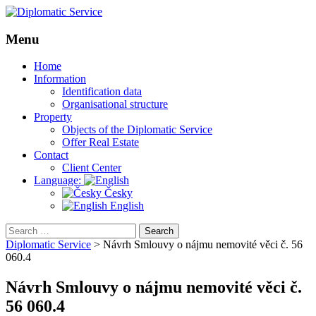
Menu
Skip
Home
to
Information
content
Identification data
Organisational structure
Property
Objects of the Diplomatic Service
Offer Real Estate
Contact
Client Center
Language:
Česky
English
Search
for:
Diplomatic Service
>
Návrh Smlouvy o nájmu nemovité věci č. 56
060.4
Návrh Smlouvy o nájmu nemovité věci č.
56 060.4