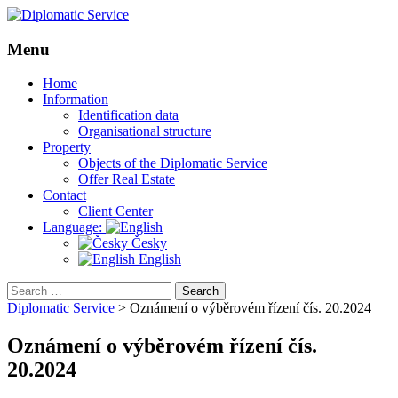
Menu
Skip
Home
to
Information
content
Identification data
Organisational structure
Property
Objects of the Diplomatic Service
Offer Real Estate
Contact
Client Center
Language:
Česky
English
Search
for:
Diplomatic Service
>
Oznámení o výběrovém řízení čís. 20.2024
Oznámení o výběrovém řízení čís.
20.2024