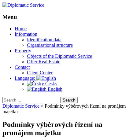
Menu
Skip
Home
to
Information
content
Identification data
Organisational structure
Property
Objects of the Diplomatic Service
Offer Real Estate
Contact
Client Center
Language:
Česky
English
Search
for:
Diplomatic Service
>
Podmínky výběrových řízení na pronájem
majetku
Podmínky výběrových řízení na
pronájem majetku