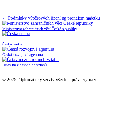
Post
←
Podmínky výběrových řízení na pronájem majetku
navigation
Ministerstvo zahraničních věcí České republiky
Česká centra
Česká rozvojová agentura
Ústav mezinárodních vztahů
© 2026 Diplomatický servis, všechna práva vyhrazena