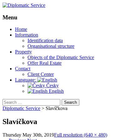
Menu
Skip
Home
to
Information
content
Identification data
Organisational structure
Property
Objects of the Diplomatic Service
Offer Real Estate
Contact
Client Center
Language:
Česky
English
Search
for:
Diplomatic Service
>
Slavíčkova
Slavíčkova
Thursday May 30th, 2019
Full resolution (640 × 480)