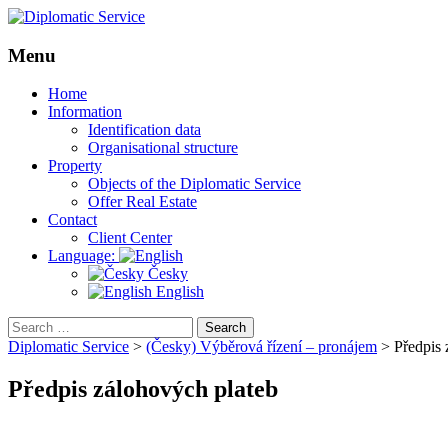
Menu
Skip
Home
to
Information
content
Identification data
Organisational structure
Property
Objects of the Diplomatic Service
Offer Real Estate
Contact
Client Center
Language:
Česky
English
Search
for:
Diplomatic Service
>
(Česky) Výběrová řízení – pronájem
>
Předpis 
Předpis zálohových plateb