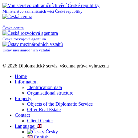
Ministerstvo zahraničních věcí České republiky
Česká centra
Česká rozvojová agentura
Ústav mezinárodních vztahů
© 2026 Diplomatický servis, všechna práva vyhrazena
Home
Information
Identification data
Organisational structure
Property
Objects of the Diplomatic Service
Offer Real Estate
Contact
Client Center
Language:
Česky
English